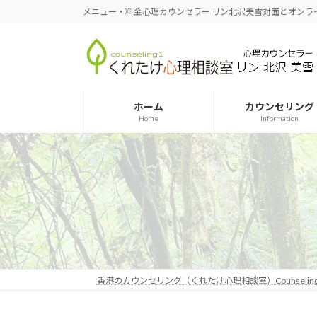
コ
ナ
メニュー・料金心理カウンセラー リン北沢美雪対面とオンラインで
ン
ビ
テ
ゲ
ン
ー
ツ
シ
へ
ョ
ホーム
カウンセリング
ス
ン
Home
Information
キ
に
ッ
移
プ
動
香港のカウンセリング（くれたけ心理相談室）Counseling in 