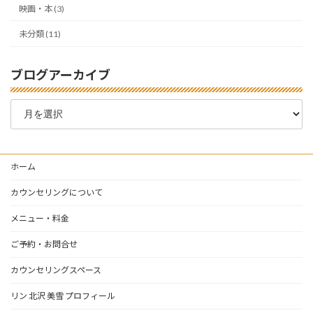
映画・本 (3)
未分類 (11)
ブログアーカイブ
ブ
ロ
グ
ア
ー
ホーム
カ
イ
カウンセリングについて
ブ
メニュー・料金
ご予約・お問合せ
カウンセリングスペース
リン 北沢 美雪 プロフィール