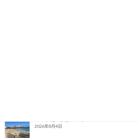
みなさまはじめまして。 くれたけ心理相談室
香港支部のリン北沢美雪と申します。 本日から
香港支部をオープンさせていただくことになり
ました。 香港では対面と訪問、オンラインのカ
ウンセリングをさせていただきます。 海外生活
で […]
続きを読む
最新記事
朝晩のオセロ習慣
2026年8月9日
2026年8月の予約カレンダー
2026年8月4日