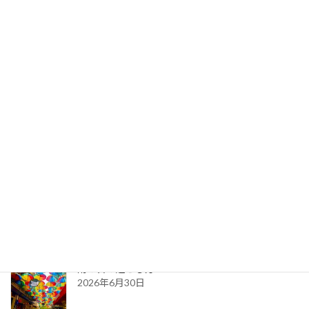
自分が自分らしく生きるには、「自分軸」を持
つことが重要です。 「自分軸」とは自分の意志
や価値観を持って行動することで、思考や判断
を他人ではなく「自分」に置くことです。 以下
の６つは自分軸を確立できる方法の一例です。
必要だ […]
続きを読む
最新記事
2026年8月の予約カレンダー
2026年8月4日
雨の日の過ごし方
2026年6月30日