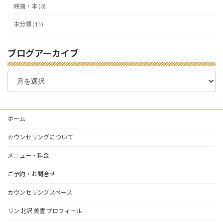
映画・本 (3)
未分類 (11)
ブログアーカイブ
ブ
ロ
グ
ア
ー
ホーム
カ
イ
カウンセリングについて
ブ
メニュー・料金
ご予約・お問合せ
カウンセリングスペース
リン 北沢 美雪 プロフィール