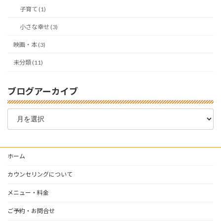
子育て (1)
小さな幸せ (3)
映画・本 (3)
未分類 (11)
ブログアーカイブ
ブ
ロ
グ
ア
ー
ホーム
カ
イ
カウンセリングについて
ブ
メニュー・料金
ご予約・お問合せ