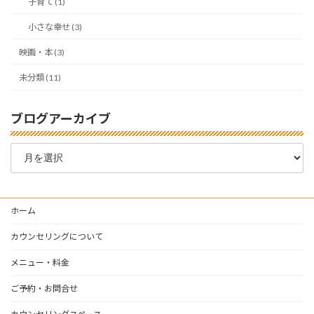
子育て (1)
小さな幸せ (3)
映画・本 (3)
未分類 (11)
ブログアーカイブ
ブ
ロ
グ
ア
ー
ホーム
カ
イ
カウンセリングについて
ブ
メニュー・料金
ご予約・お問合せ