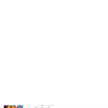
次の記事
2025年４月のお題-2】（くれたけ＃249）誰かに「ありがとう」を伝えて下さい。
2025年4月27日
最新記事
2026年8月の予約カレンダー
2026年8月4日
雨の日の過ごし方